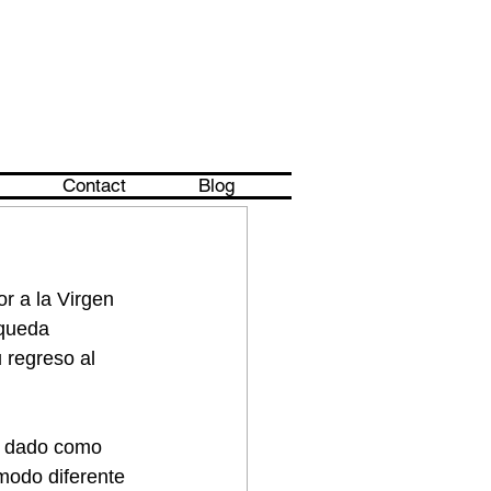
Contact
Blog
r a la Virgen 
 queda 
 regreso al 
an dado como 
modo diferente 