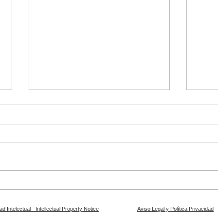
Semana Santa Jerez de la
Sema
Frontera 2026
Fron
d Intelectual - Intellectual Property Notice
Aviso Legal y Política Privacidad