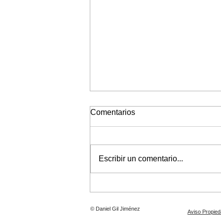
Comentarios
Escribir un comentario...
Virgen del Carmen del
Rinconcillo 2026
© Daniel Gil Jiménez
Aviso Propieda