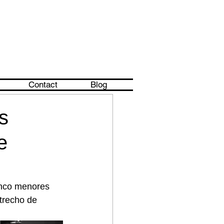
Contact
Blog
s
e
inco menores 
trecho de 